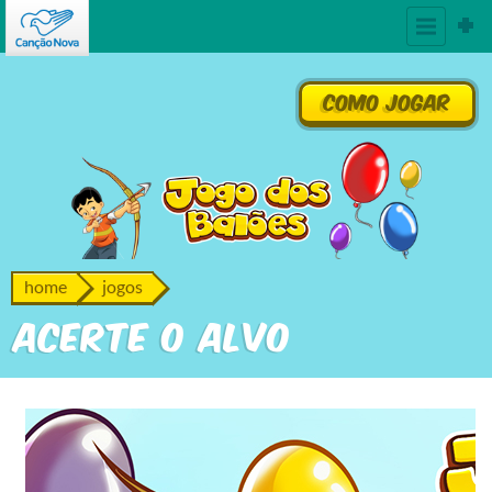
Como Jogar
home
jogos
Acerte o alvo