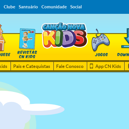
a
Clube
Santuário
Comunidade
Social
REVISTAS
QUESE
JOGOS
DOWN
CN KIDS
kids
Pais e Catequistas
Fale Conosco
App CN Kids