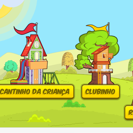
Cantinho da Criança
Clubinho
R