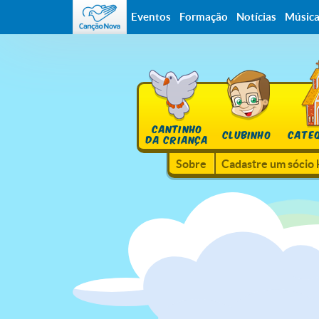
Eventos
Formação
Notícias
Músic
CANTINHO
CLUBINHO
CATE
DA CRIANÇA
Sobre
Cadastre um sócio 