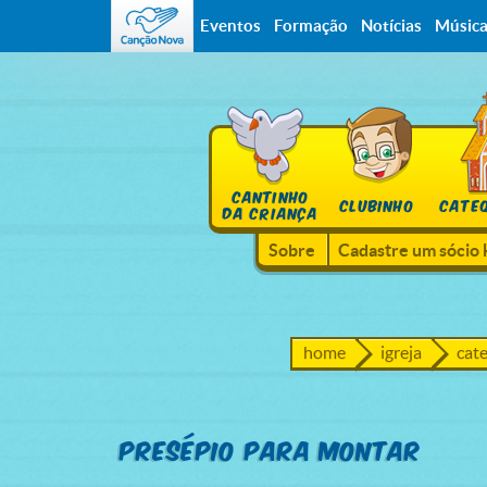
Eventos
Formação
Notícias
Músic
CANTINHO
CLUBINHO
CATE
DA CRIANÇA
Sobre
Cadastre um sócio 
home
igreja
cat
Presépio Para Montar