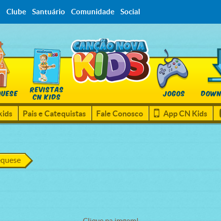
a
Clube
Santuário
Comunidade
Social
REVISTAS
QUESE
JOGOS
DOWN
CN KIDS
kids
Pais e Catequistas
Fale Conosco
App CN Kids
equese
Clique na imgem!